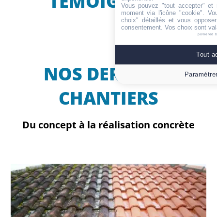
TÉMOIGNENT
Vous pouvez "tout accepter" et r
moment via l'icône "cookie"
. Vo
choix" détaillés et vous oppose
consentement. Vos choix sont val
powered 
Tout a
NOS DERNIERS
Paramétrer
CHANTIERS
Du concept à la réalisation concrète